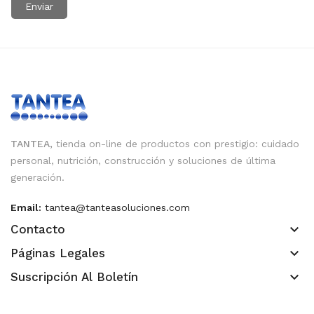
TANTEA,
tienda on-line de productos con prestigio: cuidado
personal, nutrición, construcción y soluciones de última
generación.
Email:
tantea@tanteasoluciones.com
keyboard_arrow_down
Contacto
keyboard_arrow_down
Páginas Legales
keyboard_arrow_down
Suscripción Al Boletín