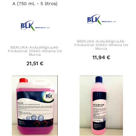
A (750 ml. - 5 litros)
IBERLUKA-Avda.Bélgica,46-
P.Industrial 30840-Alhama De
IBERLUKA-Avda.Bélgica,46-
Murcia
P.Industrial 30840-Alhama De
Murcia
11,94 €
21,51 €