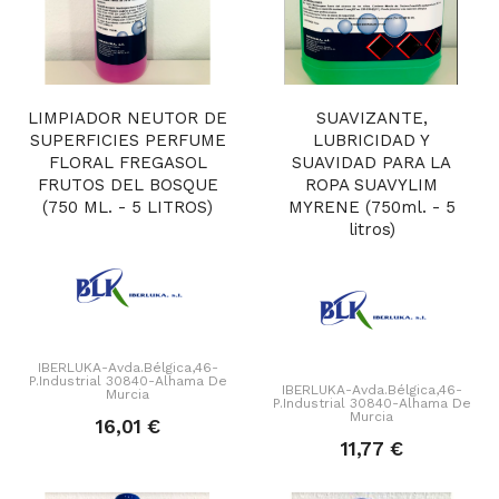
LIMPIADOR NEUTOR DE
SUAVIZANTE,
SUPERFICIES PERFUME
LUBRICIDAD Y
FLORAL FREGASOL
SUAVIDAD PARA LA
FRUTOS DEL BOSQUE
ROPA SUAVYLIM
(750 ML. - 5 LITROS)
MYRENE (750ml. - 5
litros)
IBERLUKA-Avda.Bélgica,46-
P.Industrial 30840-Alhama De
IBERLUKA-Avda.Bélgica,46-
Murcia
P.Industrial 30840-Alhama De
Murcia
16,01 €
11,77 €