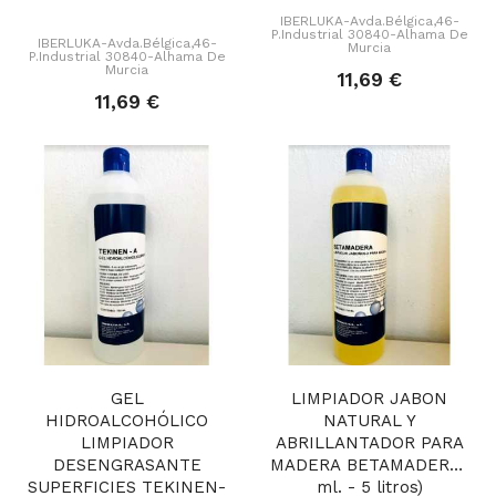
IBERLUKA-Avda.Bélgica,46-
P.Industrial 30840-Alhama De
IBERLUKA-Avda.Bélgica,46-
Murcia
P.Industrial 30840-Alhama De
Murcia
11,69 €
11,69 €
GEL
LIMPIADOR JABON
HIDROALCOHÓLICO
NATURAL Y
LIMPIADOR
ABRILLANTADOR PARA
DESENGRASANTE
MADERA BETAMADERA (75
SUPERFICIES TEKINEN-
ml. - 5 litros)