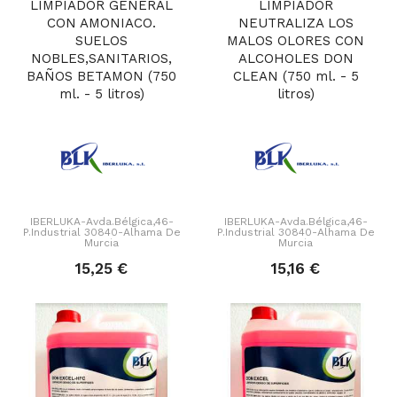
LIMPIADOR GENERAL
LIMPIADOR
CON AMONIACO.
NEUTRALIZA LOS
SUELOS
MALOS OLORES CON
NOBLES,SANITARIOS,
ALCOHOLES DON
BAÑOS BETAMON (750
CLEAN (750 ml. - 5
ml. - 5 litros)
litros)
IBERLUKA-Avda.Bélgica,46-
IBERLUKA-Avda.Bélgica,46-
P.Industrial 30840-Alhama De
P.Industrial 30840-Alhama De
Murcia
Murcia
15,25 €
15,16 €