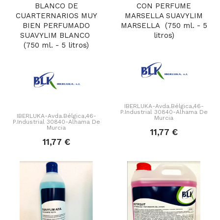
BLANCO DE
CON PERFUME
CUARTERNARIOS MUY
MARSELLA SUAVYLIM
BIEN PERFUMADO
MARSELLA (750 ml. - 5
SUAVYLIM BLANCO
litros)
(750 ml. - 5 litros)
IBERLUKA-Avda.Bélgica,46-
P.Industrial 30840-Alhama De
IBERLUKA-Avda.Bélgica,46-
Murcia
P.Industrial 30840-Alhama De
Murcia
11,77 €
11,77 €