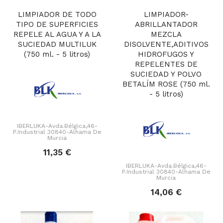
LIMPIADOR DE TODO
LIMPIADOR-
TIPO DE SUPERFICIES
ABRILLANTADOR
REPELE AL AGUA Y A LA
MEZCLA
SUCIEDAD MULTILUK
DISOLVENTE,ADITIVOS
(750 ml. - 5 litros)
HIDROFUGOS Y
REPELENTES DE
SUCIEDAD Y POLVO
BETALÍM ROSE (750 ml.
- 5 litros)
IBERLUKA-Avda.Bélgica,46-
P.Industrial 30840-Alhama De
Murcia
11,35 €
IBERLUKA-Avda.Bélgica,46-
P.Industrial 30840-Alhama De
Murcia
14,06 €