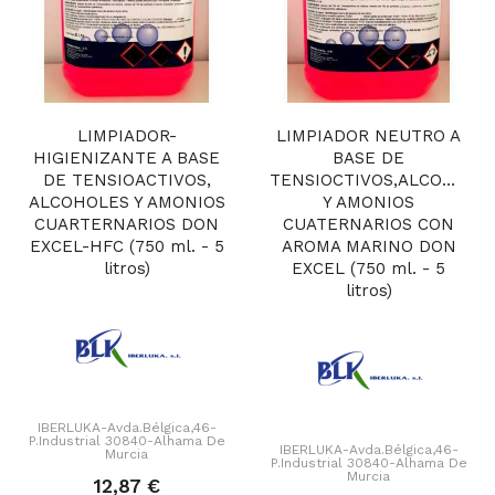
LIMPIADOR-
LIMPIADOR NEUTRO A
HIGIENIZANTE A BASE
BASE DE
DE TENSIOACTIVOS,
TENSIOCTIVOS,ALCOHOLE
ALCOHOLES Y AMONIOS
Y AMONIOS
CUARTERNARIOS DON
CUATERNARIOS CON
EXCEL-HFC (750 ml. - 5
AROMA MARINO DON
litros)
EXCEL (750 ml. - 5
litros)
IBERLUKA-Avda.Bélgica,46-
P.Industrial 30840-Alhama De
IBERLUKA-Avda.Bélgica,46-
Murcia
P.Industrial 30840-Alhama De
Murcia
12,87 €