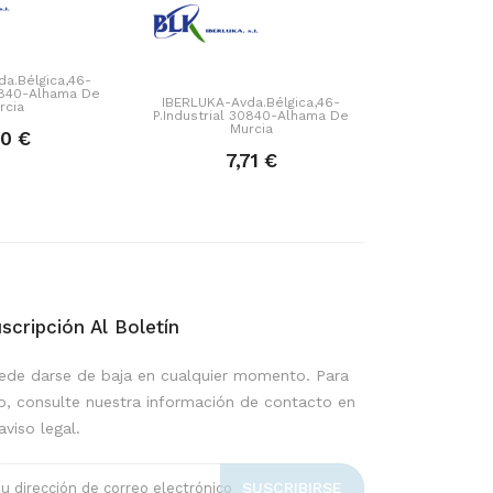
a.Bélgica,46-
30840-Alhama De
IBERLUKA-Avda.Bélgica,46-
rcia
P.Industrial 30840-Alhama De
Murcia
10 €
7,71 €
scripción Al Boletín
ede darse de baja en cualquier momento. Para
lo, consulte nuestra información de contacto en
aviso legal.