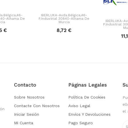
a.Bélgica,46-
IBERLUKA-Avda.Bélgica,46-
0840-Alhama De
P.Industrial 30840-Alhama De
IBERLUKA-Avd
cia
Murcia
P.Industrial 
Mu
5 €
8,72 €
11,
Contacto
Páginas Legales
Su
Sobre Nosotros
Política De Cookies
Pu
el
Contacte Con Nosotros
Aviso Legal
ión
el 
Iniciar Sesión
Envíos Y Devoluciones
Mi Cuenta
Pago Seguro