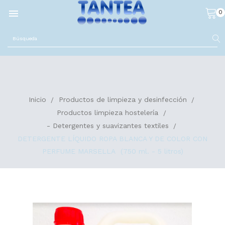

0
Inicio
Productos de limpieza y desinfección
Productos limpieza hostelería
- Detergentes y suavizantes textiles
DETERGENTE LÍQUIDO ROPA BLANCA Y DE COLOR CON
PERFUME MARSELLA (750 ml. - 5 litros)