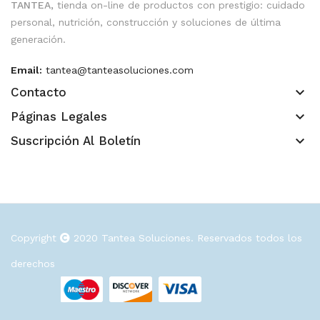
TANTEA,
tienda on-line de productos con prestigio: cuidado
personal, nutrición, construcción y soluciones de última
generación.
Email:
tantea@tanteasoluciones.com
keyboard_arrow_down
Contacto
keyboard_arrow_down
Páginas Legales
keyboard_arrow_down
Suscripción Al Boletín
Copyright
2020
Tantea Soluciones
. Reservados todos los
derechos