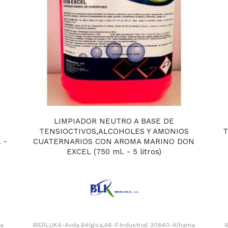
LIMPIADOR NEUTRO A BASE DE
S
TENSIOCTIVOS,ALCOHOLES Y AMONIOS
T
 -
CUATERNARIOS CON AROMA MARINO DON
EXCEL (750 ml. - 5 litros)
ma
IBERLUKA-Avda.Bélgica,46-P.Industrial 30840-Alhama
I