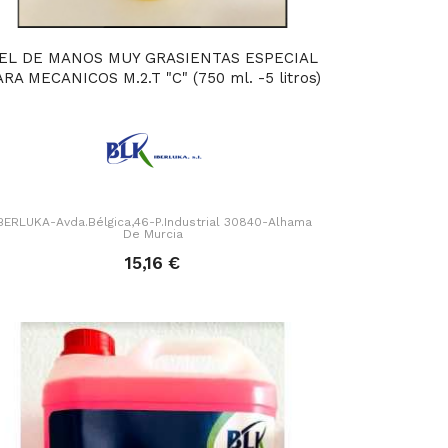
EL DE MANOS MUY GRASIENTAS ESPECIAL
RA MECANICOS M.2.T "C" (750 ml. -5 litros)
BERLUKA-Avda.Bélgica,46-P.Industrial 30840-Alhama
De Murcia
15,16 €