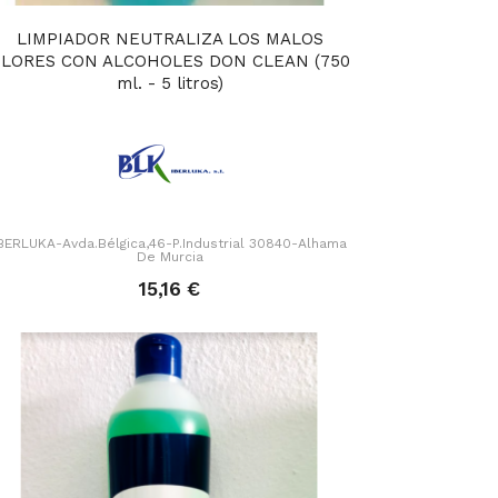
LIMPIADOR NEUTRALIZA LOS MALOS
LORES CON ALCOHOLES DON CLEAN (750
ml. - 5 litros)
BERLUKA-Avda.Bélgica,46-P.Industrial 30840-Alhama
De Murcia
15,16 €