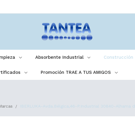
impieza
Absorbente Industrial
Construcción
tificados
Promoción TRAE A TUS AMIGOS
Marcas
IBERLUKA-Avda.Bélgica,46-P.Industrial 30840-Alhama d