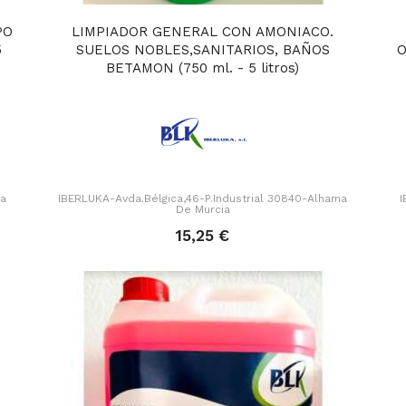
PO
LIMPIADOR GENERAL CON AMONIACO.
5
SUELOS NOBLES,SANITARIOS, BAÑOS
O
BETAMON (750 ml. - 5 litros)
ma
IBERLUKA-Avda.Bélgica,46-P.Industrial 30840-Alhama
I
De Murcia
15,25 €