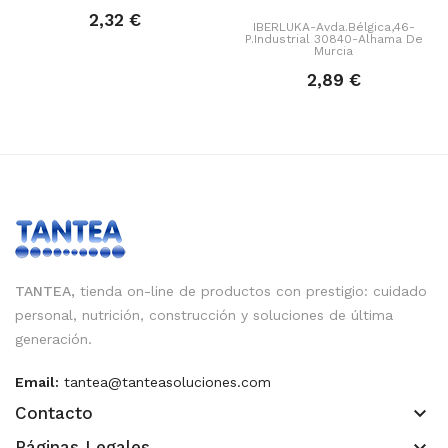
2,32 €
IBERLUKA-Avda.Bélgica,46-
P.Industrial 30840-Alhama De
Murcia
2,89 €
TANTEA,
tienda on-line de productos con prestigio: cuidado
personal, nutrición, construcción y soluciones de última
generación.
Email:
tantea@tanteasoluciones.com
keyboard_arrow_down
Contacto
keyboard_arrow_down
Páginas Legales