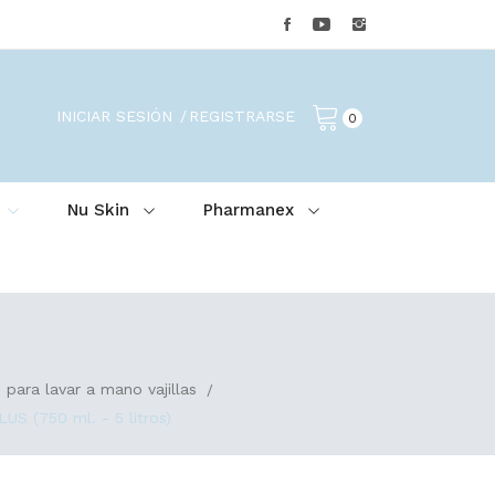
INICIAR SESIÓN
REGISTRARSE
0
Nu Skin
Pharmanex
 para lavar a mano vajillas
(750 ml. - 5 litros)