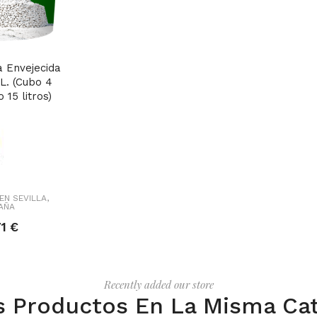
a Envejecida
L. (Cubo 4
 15 litros)
EN SEVILLA,
AÑA
71 €
Recently added our store
s Productos En La Misma Cat