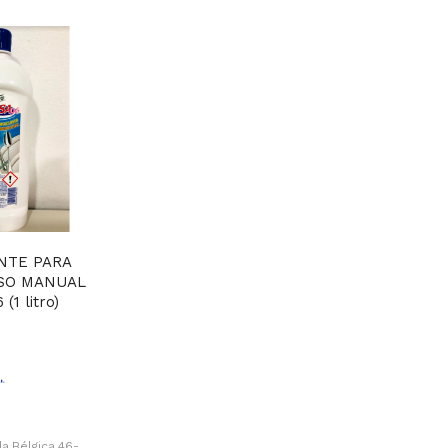
NTE PARA
USO MANUAL
(1 litro)
a.Bélgica,46-