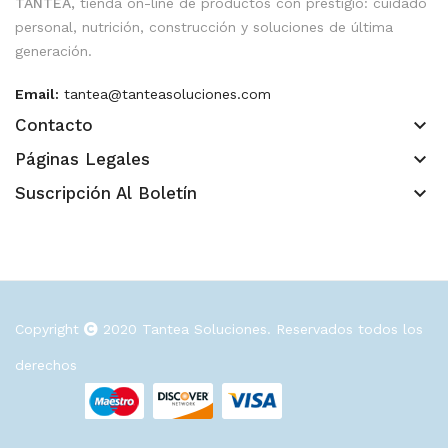
TANTEA,
tienda on-line de productos con prestigio: cuidado
personal, nutrición, construcción y soluciones de última
generación.
Email:
tantea@tanteasoluciones.com
keyboard_arrow_down
Contacto
keyboard_arrow_down
Páginas Legales
keyboard_arrow_down
Suscripción Al Boletín
Copyright
2020
Tantea Soluciones
. Reservados todos los
derechos