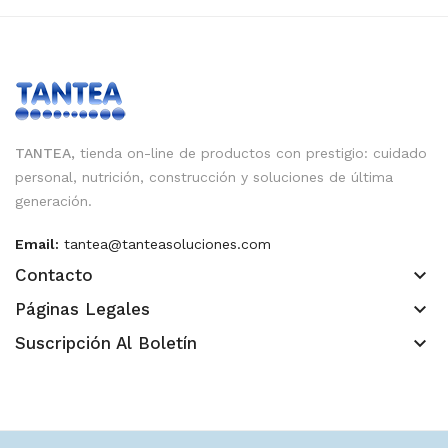
TANTEA,
tienda on-line de productos con prestigio: cuidado
personal, nutrición, construcción y soluciones de última
generación.
Email:
tantea@tanteasoluciones.com
keyboard_arrow_down
Contacto
keyboard_arrow_down
Páginas Legales
keyboard_arrow_down
Suscripción Al Boletín