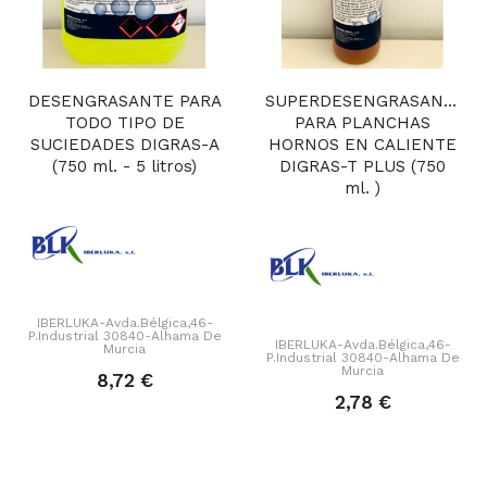
DESENGRASANTE PARA
SUPERDESENGRASANTE
TODO TIPO DE
PARA PLANCHAS
SUCIEDADES DIGRAS-A
HORNOS EN CALIENTE
(750 ml. - 5 litros)
DIGRAS-T PLUS (750
ml. )
IBERLUKA-Avda.Bélgica,46-
P.Industrial 30840-Alhama De
IBERLUKA-Avda.Bélgica,46-
Murcia
P.Industrial 30840-Alhama De
Murcia
8,72 €
2,78 €