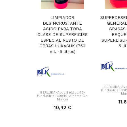
LIMPIADOR
SUPERDESE
DESINCRUSTANTE
GENERAL
ACIDO PARA TODA
GRASAS 
CLASE DE SUPERFICIES
REQUE
ESPECIAL RESTO DE
SUPERLISUKA
OBRAS LUKASUK (750
5 li
ml. -5 litros)
IBERLUKA-Avd
P.Industrial 3
IBERLUKA-Avda.Bélgica,46-
Mur
P.Industrial 30840-Alhama De
Murcia
11,
10,42 €