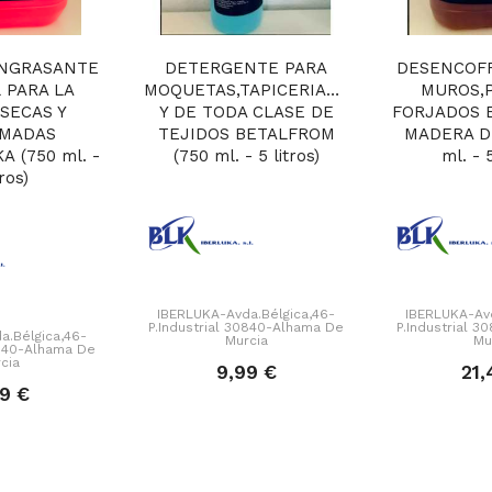
NGRASANTE
DETERGENTE PARA
DESENCOF
 PARA LA
MOQUETAS,TAPICERIAS,ALGODON
MUROS,P
SECAS Y
Y DE TODA CLASE DE
FORJADOS 
MADAS
TEJIDOS BETALFROM
MADERA D
 (750 ml. -
(750 ml. - 5 litros)
ml. - 5
tros)
IBERLUKA-Avda.Bélgica,46-
IBERLUKA-Avd
P.Industrial 30840-Alhama De
P.Industrial 
a.Bélgica,46-
Murcia
Mu
0840-Alhama De
cia
9,99 €
21,
69 €