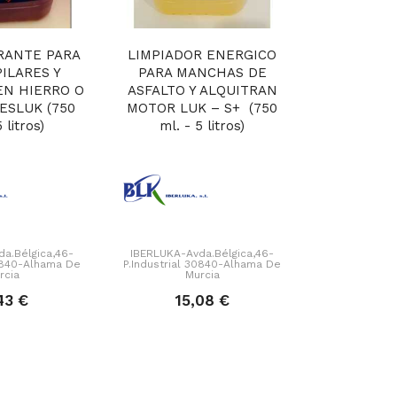
RANTE PARA
LIMPIADOR ENERGICO
ABRILLA
ILARES Y
PARA MANCHAS DE
SILICO
EN HIERRO O
ASFALTO Y ALQUITRAN
NEUMATI
ESLUK (750
MOTOR LUK – S+ (750
RUEDAS (
 litros)
ml. - 5 litros)
li
a.Bélgica,46-
IBERLUKA-Avda.Bélgica,46-
IBERLUKA-Av
30840-Alhama De
P.Industrial 30840-Alhama De
P.Industrial 
rcia
Murcia
Mu
43 €
15,08 €
10