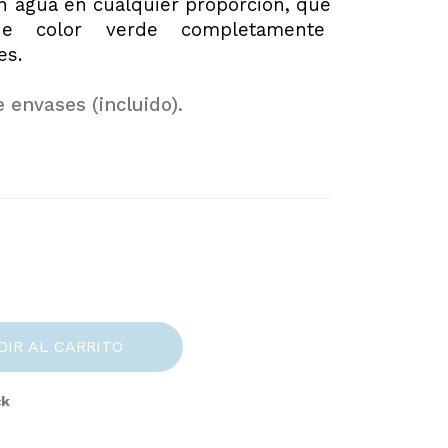
n agua en cualquier proporción, que
de color verde completamente
es.
 envases (incluido).
DIR AL CARRITO
ck