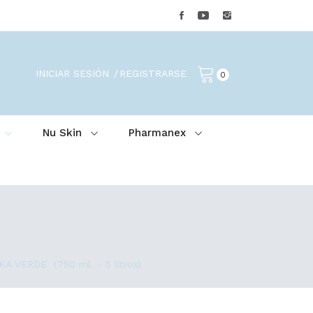
INICIAR SESIÓN
REGISTRARSE
0
Nu Skin
Pharmanex
 VERDE (750 ml. - 5 litros)