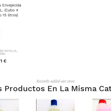
a Envejecida
L. (Cubo 4
 15 litros)
EN SEVILLA,
AÑA
71 €
Recently added our store
s Productos En La Misma Cat