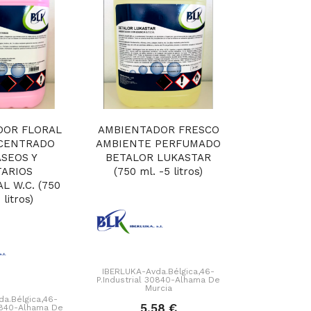
DOR FLORAL
AMBIENTADOR FRESCO
AMBI
CENTRADO
AMBIENTE PERFUMADO
PERFUMAD
ASEOS Y
BETALOR LUKASTAR
DURACIÓ
TARIOS
(750 ml. -5 litros)
HUGOLUK 
L W.C. (750
li
 litros)
IBERLUKA-Avda.Bélgica,46-
P.Industrial 30840-Alhama De
IBERLUKA-Av
Murcia
P.Industrial 
a.Bélgica,46-
Mu
5,58 €
30840-Alhama De