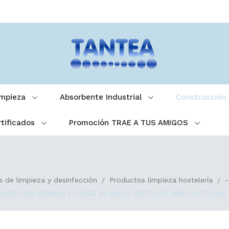
impieza
Absorbente Industrial
Construcción
tificados
Promoción TRAE A TUS AMIGOS
 de limpieza y desinfección
Productos limpieza hostelería
-
DOR CON AROMAS FLORES BLANCAS BETALOR AMELIA (750 ml. -5