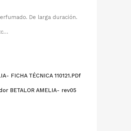
erfumado. De larga duración.
etc…
A- FICHA TÉCNICA 110121.PD
f
dor BETALOR AMELIA- rev05