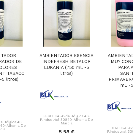
NTADOR
AMBIENTADOR ESENCIA
AMBIENTA
RADOR DE
INDEFRESH BETALOR
MUY CON
OLORES
LUKANIA (750 ml. -5
PARA 
NTITABACO
litros)
SANI
-5 litros)
PRIMAVERA
ml. -5
IBERLUKA-Avda.Bélgica,46-
P.Industrial 30840-Alhama De
a.Bélgica,46-
Murcia
0840-Alhama De
IBERLUKA-Avd
cia
5,58 €
P.Industrial 