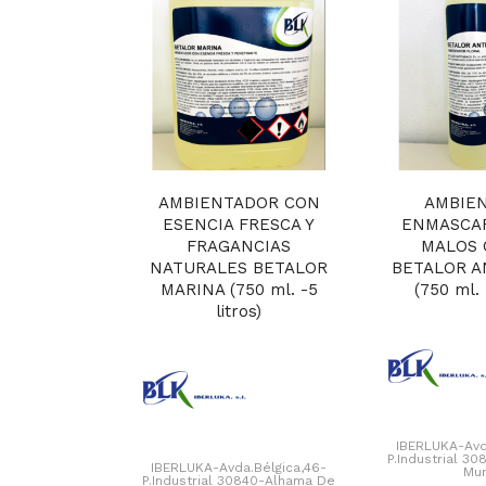
AMBIENTADOR CON
AMBIE
ESENCIA FRESCA Y
ENMASCA
FRAGANCIAS
MALOS 
NATURALES BETALOR
BETALOR A
MARINA (750 ml. -5
(750 ml. 
litros)
IBERLUKA-Avd
P.Industrial 3
IBERLUKA-Avda.Bélgica,46-
Mur
P.Industrial 30840-Alhama De