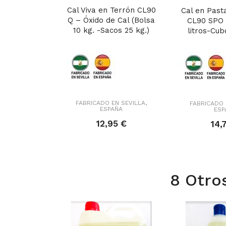
Cal Viva en Terrón CL90
Cal en Past
Q – Óxido de Cal (Bolsa
CL90 SPO 
10 kg. -Sacos 25 kg.)
litros-Cubo
FABRICADO EN SEVILLA,
FABRICADO 
ESPAÑA
ESP
12,95 €
14,
8 Otro