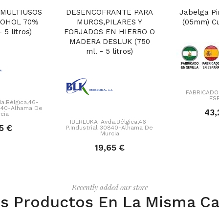
 MULTIUSOS
DESENCOFRANTE PARA
Jabelga Pi
COHOL 70%
MUROS,PILARES Y
(05mm) Cu
 5 litros)
FORJADOS EN HIERRO O
MADERA DESLUK (750
ml. - 5 litros)
FABRICADO 
ES
a.Bélgica,46-
0840-Alhama De
43,
cia
IBERLUKA-Avda.Bélgica,46-
5 €
P.Industrial 30840-Alhama De
Murcia
19,65 €
Recently added our store
s Productos En La Misma Ca