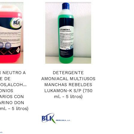
R NEUTRO A
DETERGENTE
LIMP
E DE
AMONIACAL MULTIUSOS
HIGIENIZ
VOS,ALCOHOLES
MANCHAS REBELDES
DE TENS
ONIOS
LUKAMON-K S/P (750
ALCOHOLE
ARIOS CON
ml. - 5 litros)
CUARTER
ARINO DON
EXCEL-HFC 
l. - 5 litros)
li