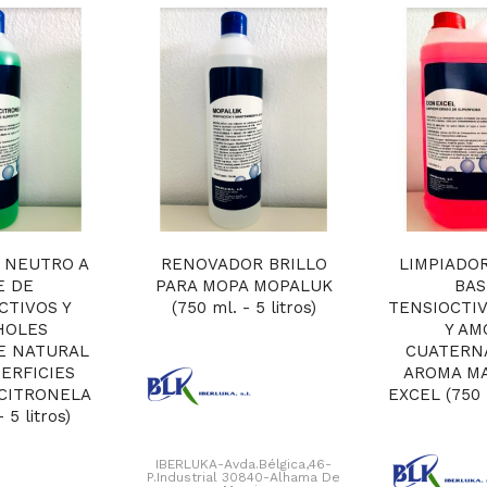
 NEUTRO A
RENOVADOR BRILLO
LIMPIADO
E DE
PARA MOPA MOPALUK
BAS
CTIVOS Y
(750 ml. - 5 litros)
TENSIOCTI
HOLES
Y AM
E NATURAL
CUATERN
ERFICIES
AROMA M
CITRONELA
EXCEL (750 m
 5 litros)
IBERLUKA-Avda.Bélgica,46-
P.Industrial 30840-Alhama De