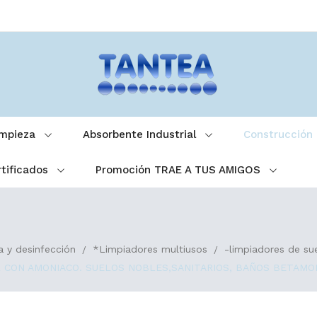
impieza
Absorbente Industrial
Construcción
tificados
Promoción TRAE A TUS AMIGOS
a y desinfección
*Limpiadores multiusos
-limpiadores de sue
CON AMONIACO. SUELOS NOBLES,SANITARIOS, BAÑOS BETAMON (7