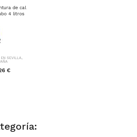
ntura de cal
bo 4 litros
EN SEVILLA,
PAÑA
26 €
tegoría: