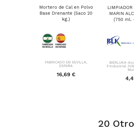
Mortero de Cal en Polvo
LIMPIADOR
Base Drenante (Saco 20
MARIN AL
kg.)
(750 ml. -
FABRICADO EN SEVILLA,
IBERLUKA-Avd
ESPAÑA
P.Industrial 3
Mur
16,69 €
4,4
20 Otro