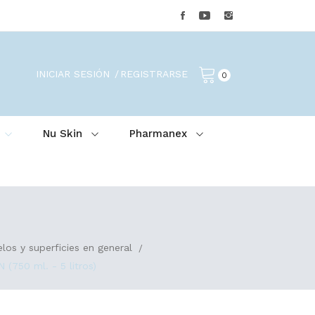
INICIAR SESIÓN
REGISTRARSE
0
Nu Skin
Pharmanex
los y superficies en general
50 ml. - 5 litros)