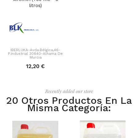
litros)
IBERLUKA-Avda.Bélgica,46-
P.Industrial 30840-Alhama De
Murcia
12,20 €
Recently added our store
20 Otros Productos En La
Misma Categoría: