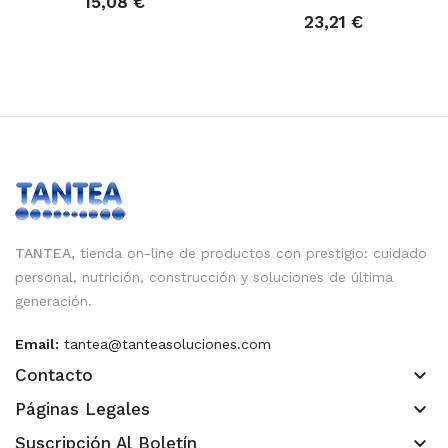
15,08 €
23,21 €
TANTEA,
tienda on-line de productos con prestigio: cuidado
personal, nutrición, construcción y soluciones de última
generación.
Email:
tantea@tanteasoluciones.com
keyboard_arrow_down
Contacto
keyboard_arrow_down
Páginas Legales
keyboard_arrow_down
Suscripción Al Boletín