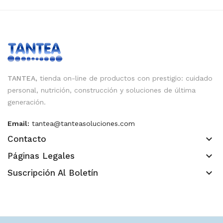
TANTEA,
tienda on-line de productos con prestigio: cuidado
personal, nutrición, construcción y soluciones de última
generación.
Email:
tantea@tanteasoluciones.com
keyboard_arrow_down
Contacto
keyboard_arrow_down
Páginas Legales
keyboard_arrow_down
Suscripción Al Boletín