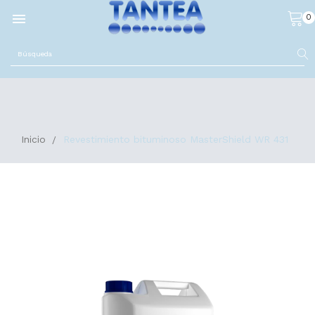

0
Inicio
Revestimiento bituminoso MasterShield WR 431