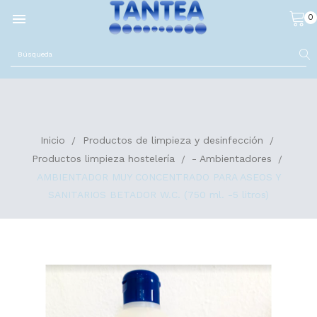

0
Inicio
Productos de limpieza y desinfección
Productos limpieza hostelería
- Ambientadores
AMBIENTADOR MUY CONCENTRADO PARA ASEOS Y
SANITARIOS BETADOR W.C. (750 ml. -5 litros)