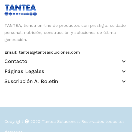
TANTEA,
tienda on-line de productos con prestigio: cuidado
personal, nutrición, construcción y soluciones de última
generación.
Email:
tantea@tanteasoluciones.com
keyboard_arrow_down
Contacto
keyboard_arrow_down
Páginas Legales
keyboard_arrow_down
Suscripción Al Boletín
Copyright
2020
Tantea Soluciones
. Reservados todos los