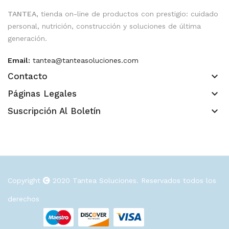
TANTEA,
tienda on-line de productos con prestigio: cuidado
personal, nutrición, construcción y soluciones de última
generación.
Email:
tantea@tanteasoluciones.com
keyboard_arrow_down
Contacto
keyboard_arrow_down
Páginas Legales
keyboard_arrow_down
Suscripción Al Boletín
Copyright
2020
Tantea Soluciones
. Reservados todos los
derechos