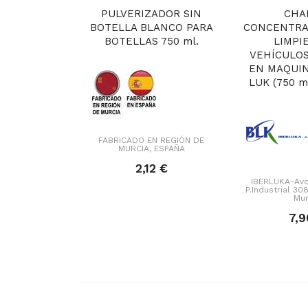
PULVERIZADOR SIN
CHA
BOTELLA BLANCO PARA
CONCENTRA
BOTELLAS 750 ml.
LIMPI
VEHÍCULOS
EN MAQUIN
LUK (750 ml.
FABRICADO EN REGIÓN DE
MURCIA, ESPAÑA
2,12 €
IBERLUKA-Avd
P.Industrial 3
Mur
7,9