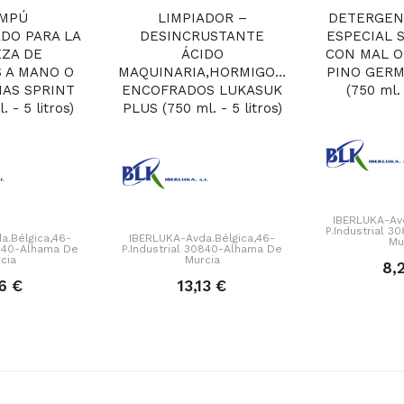
MPÚ
LIMPIADOR –
DETERGEN
DO PARA LA
DESINCRUSTANTE
ESPECIAL 
EZA DE
ÁCIDO
CON MAL O
 A MANO O
MAQUINARIA,HORMIGONERAS,CHAPAS
PINO GERM
AS SPRINT
ENCOFRADOS LUKASUK
(750 ml. 
 - 5 litros)
PLUS (750 ml. - 5 litros)
IBERLUKA-Avd
P.Industrial 
a.Bélgica,46-
IBERLUKA-Avda.Bélgica,46-
Mu
0840-Alhama De
P.Industrial 30840-Alhama De
cia
Murcia
8,
6 €
13,13 €