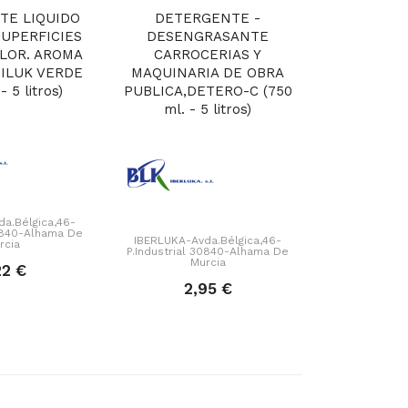
TE LIQUIDO
DETERGENTE -
TALADRIN
SUPERFICIES
DESENGRASANTE
PARA CO
LOR. AROMA
CARROCERIAS Y
DE MÁQUI
ILUK VERDE
MAQUINARIA DE OBRA
EN AGU
- 5 litros)
PUBLICA,DETERO-C (750
BLANCA (
ml. - 5 litros)
li
a.Bélgica,46-
30840-Alhama De
IBERLUKA-Avda.Bélgica,46-
IBERLUKA-Av
rcia
P.Industrial 30840-Alhama De
P.Industrial 
Murcia
Mu
22 €
2,95 €
29