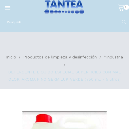

0
Inicio
Productos de limpieza y desinfección
*Industria
DETERGENTE LIQUIDO ESPECIAL SUPERFICIES CON MAL
OLOR. AROMA PINO GERMILUK VERDE (750 ml. - 5 litros)