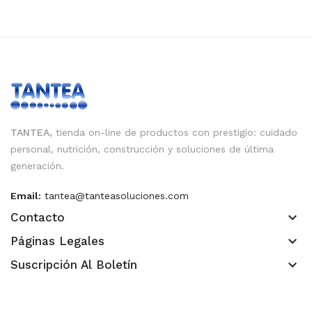
TANTEA,
tienda on-line de productos con prestigio: cuidado
personal, nutrición, construcción y soluciones de última
generación.
Email:
tantea@tanteasoluciones.com
keyboard_arrow_down
Contacto
keyboard_arrow_down
Páginas Legales
keyboard_arrow_down
Suscripción Al Boletín