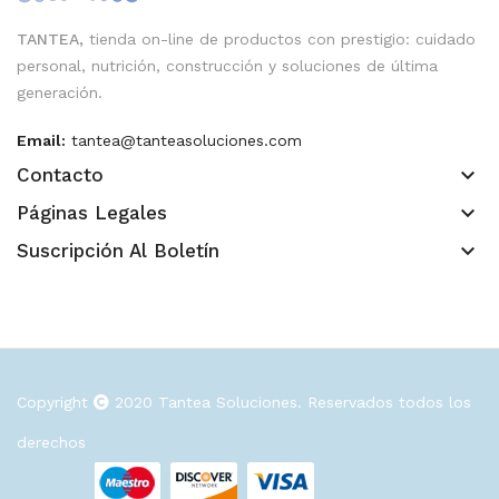
TANTEA,
tienda on-line de productos con prestigio: cuidado
personal, nutrición, construcción y soluciones de última
generación.
Email:
tantea@tanteasoluciones.com
keyboard_arrow_down
Contacto
keyboard_arrow_down
Páginas Legales
keyboard_arrow_down
Suscripción Al Boletín
Copyright
2020
Tantea Soluciones
. Reservados todos los
derechos