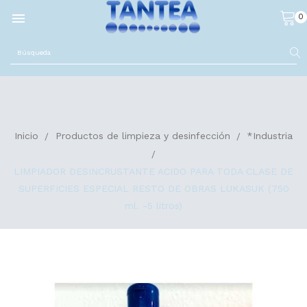

0
Inicio
Productos de limpieza y desinfección
*Industria
LIMPIADOR DESINCRUSTANTE ACIDO PARA TODA CLASE DE
SUPERFICIES ESPECIAL RESTO DE OBRAS LUKASUK (750
ml. -5 litros)